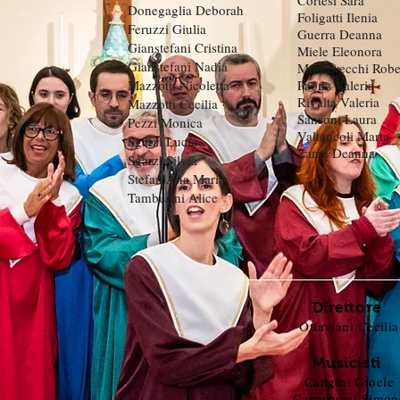
Cortesi Sara
Donegaglia Deborah
Foligatti Ilenia
Feruzzi Giulia
Guerra Deanna
Gianstefani Cristina
Miele Eleonora
Gianstefani Nadia
Montevecchi Robe
Mazzotti Nicoletta
Paone Valeria
Rivalta Valeria
Mazzotti Cecilia
Sansoni Laura
Pezzi Monica
Valtancoli Marta
Sgarzi Lucia
Zama Deanna
Sgarzi Silvia
Stefan Ana Maria
Tamburini Alice
Direttore
Ottaviani Cecilia
Musicisti
Cangini Gioele
Caparrucci Simon