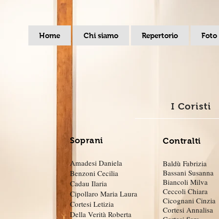
Home
Chi siamo
Repertorio
Foto
I Coristi
Soprani
Contralti
Amadesi Daniela
Baldù Fabrizia
Bassani Susanna
Ben
zo
ni Cecilia
Biancoli Milva
Cadau Ilaria
Ceccoli Chiara
Cipollaro Maria Laura
Cicognani Cinzia
Cortesi Letizia
Cortesi Annalisa
Della Verità Roberta