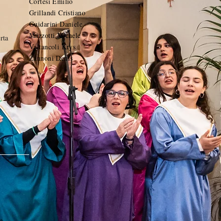
Cortesi Emilio
Grillandi Cristiano
Guidarini Daniele
Mazzotti Michele
rta
Valtancoli Krys
Zannoni Denis
e