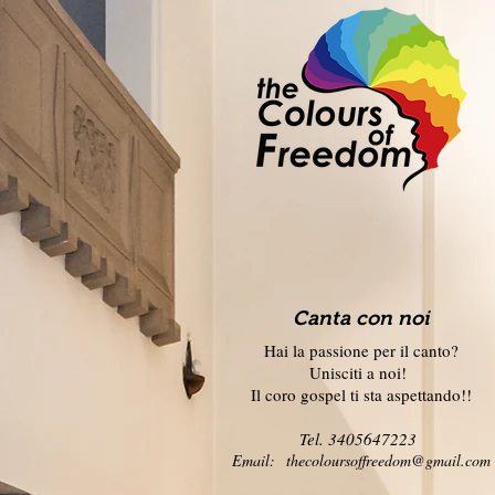
Canta con noi
Hai la passione per il canto?
Unisciti a noi!
Il coro gospel ti sta aspettando!!
Tel. 3405647223
Email:
thecoloursoffreedom@gmail.com