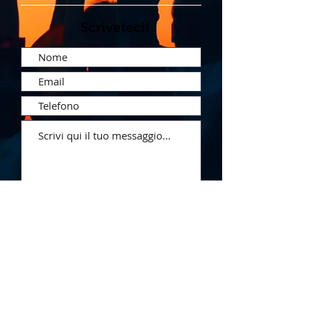
Scriveteci!
Invia
Villa Prati di Bagnacavallo (RA)