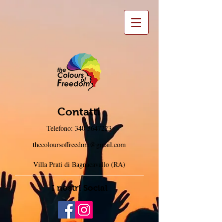
Contatti
Telefono:
340 5647223
thecoloursoffreedom@gmail.com
Villa Prati di Bagnacavallo (RA)
I nostri Social